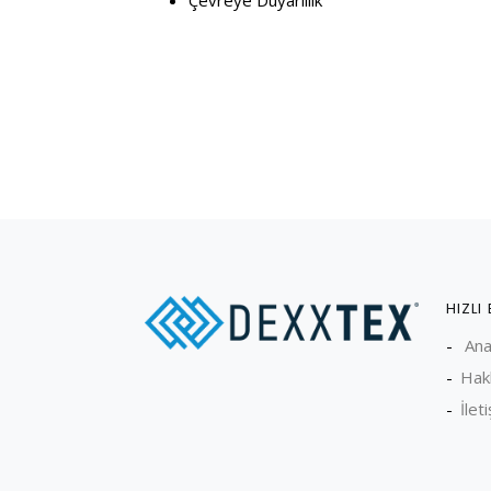
Çevreye Duyarlılık
HIZLI
Ana
Hak
İlet